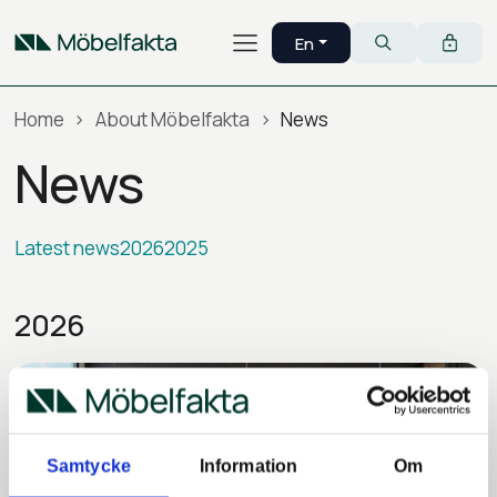
Skip to main content
En
Menu
English
Search
Home
About Möbelfakta
News
News
Latest news
2026
2025
2026
Samtycke
Information
Om