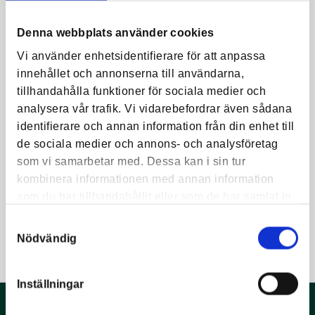
Denna webbplats använder cookies
Vi använder enhetsidentifierare för att anpassa
innehållet och annonserna till användarna,
tillhandahålla funktioner för sociala medier och
analysera vår trafik. Vi vidarebefordrar även sådana
The requirements for responsible
identifierare och annan information från din enhet till
supply chains are being updated
de sociala medier och annons- och analysföretag
som vi samarbetar med. Dessa kan i sin tur
Published
17 Feb 2026
kombinera informationen med annan information
Möbelfakta is now updating its requirements for Part 3
som du har tillhandahållit eller som de har samlat in
– Responsible Supply Chains with a focus on
när du har använt deras tjänster.
Samtyckesval
increased clarity, structure and relevance for both the
Nödvändig
industry and public procurement.
Inställningar