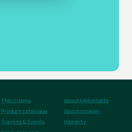
The criteria
About Möbelfakta
Product catalogue
About cookies
Training & Events
Integrity