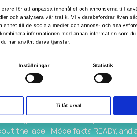
ierare för att anpassa innehållet och annonserna till anv
dier och analysera vår trafik. Vi vidarebefordrar även så
in enhet till de sociala medier och annons- och analysfö
kombinera informationen med annan information som du ha
du har använt deras tjänster.
Inställningar
Statistik
UCH WITH US!
ok a meeting
Tillåt urval
d like to learn more about Möbelfakta, y
meeting with one of our experts. We’ll t
out the label, Möbelfakta READY, and 