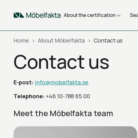
Skip to main content
About the certification
Sea
Home
About Möbelfakta
Contact us
Contact us
E-post:
info@mobelfakta.se
Telephone:
+46 10-788 65 00
Meet the Möbelfakta team