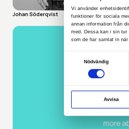
Vi använder enhetsidentif
Johan Söderqvist
funktioner för sociala me
annan information från d
med. Dessa kan i sin tur 
som de har samlat in när 
Samtyckesval
Nödvändig
GET IN TO
Bo
Avvisa
If you’
book a 
more ab