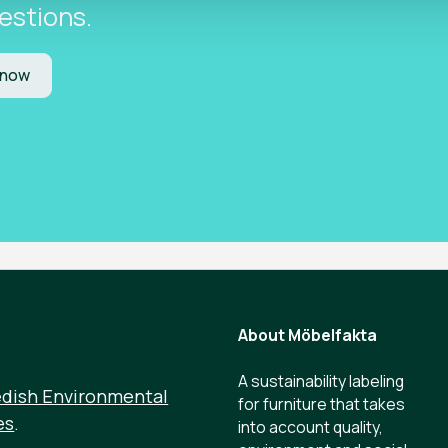
estions.
 now
About Möbelfakta
A sustainability labeling
edish Environmental
for furniture that takes
es
.
into account quality,