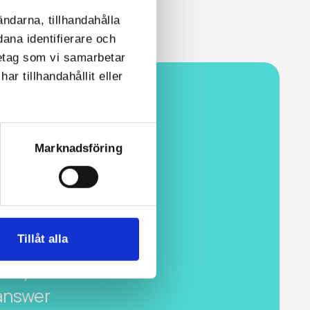
ändarna, tillhandahålla
dana identifierare och
retag som vi samarbetar
r tillhandahållit eller
Marknadsföring
Tillåt alla
ou can
ell you
answer