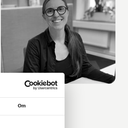
Gruv Stina Hellquist
Om