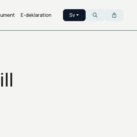
kument
E-deklaration
Sv
Svenska
Sök
ll