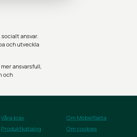
socialt ansvar.
upa och utveckla
mer ansvarsfull,
n och
Våra krav
Om Möbelfakta
Produktkatalog
Om cookies