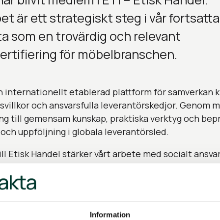
 är ett strategiskt steg i vår fortsatt
a som en trovärdig och relevant
ertifiering för möbelbranschen.
n internationellt etablerad plattform för samverkan 
tsvillkor och ansvarsfulla leverantörskedjor. Genom
ång till gemensam kunskap, praktiska verktyg och be
 och uppföljning i globala leverantörsled.
till Etisk Handel stärker vårt arbete med socialt ansva
 att vidareutveckla Möbelfaktas kriterier och arbetssät
amverk och förväntningar, säger Sonja Markovic, exper
å Möbelfakta.
Information