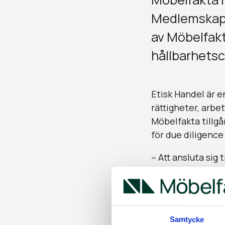
Medlemskapet
av Möbelfakt
hållbarhetsc
Etisk Handel är e
rättigheter, arbe
Möbelfakta tillg
för due diligence
– Att ansluta sig 
ytterligare stöd i
internationella r
leveranskedjor p
Samtycke