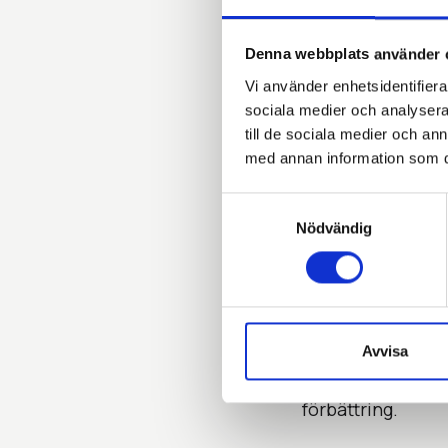
Stärkt c
företag
Denna webbplats använder 
Vi använder enhetsidentifierar
Medlemskapet inn
sociala medier och analysera 
nätverk inom områ
till de sociala medier och a
certifieringen fo
med annan information som du 
För de företag so
Samtyckesval
förstärkt stöd i 
Nödvändig
transparens, due
kommande EU-regel
viktigare.
Avvisa
Genom medlemskap
inte bara ställer 
förbättring.