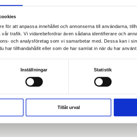
ertifiering – stärkt stöd t
en
cookies
e för att anpassa innehållet och annonserna till användarna, tillh
ebär att Möbelfakta ytterligare stärker sin kompeten
vår trafik. Vi vidarebefordrar även sådana identifierare och anna
det ansvarsfulla leverantörskedjor. Det bidrar till att
nnons- och analysföretag som vi samarbetar med. Dessa kan i sin
rtsatt är robust, relevant och i takt med omvärldens kr
har tillhandahållit eller som de har samlat in när du har använt 
m certifierar sina produkter enligt Möbelfakta innebä
arbetet med social hållbarhet och riskhantering. I en t
Inställningar
Statistik
 diligence och regelefterlevnad ökar – inte minst g
verk – blir tillgången till strukturerade och trovärd
Tillåt urval
et i Etisk Handel stärker Möbelfakta sin roll som 
krav, utan också bidrar till kunskap, vägledning och ko