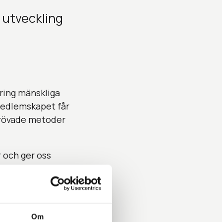
a utveckling
kring mänskliga
 medlemskapet får
prövade metoder
r och ger oss
t i linje med
t på ansvarsfulla
Om