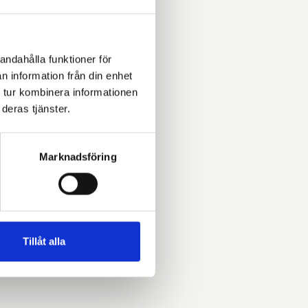
ill
andahålla funktioner för
s och sitt
n information från din enhet
 säkerställa att
 tur kombinera informationen
av.
deras tjänster.
r detta ett
id där kraven på
Marknadsföring
enom nya och
iga system allt
Tillåt alla
en plattform som
ntinuerlig