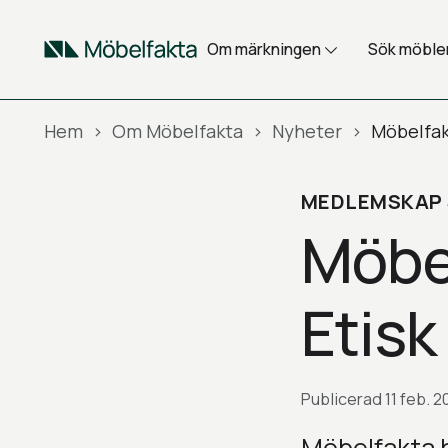
Till innehåll på sidan
Om märkningen
Sök möble
Hem
Om Möbelfakta
Nyheter
MEDLEMSKAP 
Möbel
Etisk
Publicerad
11 feb. 2
Möbelfakta h