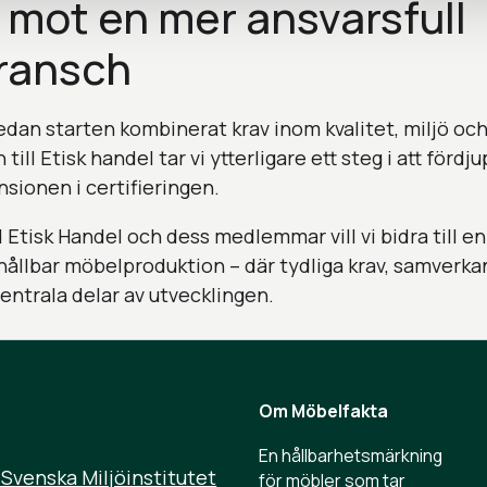
g mot en mer ansvarsfull
ransch
dan starten kombinerat krav inom kvalitet, miljö och 
ill Etisk handel tar vi ytterligare ett steg i att fördj
sionen i certifieringen.
tisk Handel och dess medlemmar vill vi bidra till en 
hållbar möbelproduktion – där tydliga krav, samverka
centrala delar av utvecklingen.
Om Möbelfakta
En hållbarhets­märkning
 Svenska Miljöinstitutet
för möbler som tar