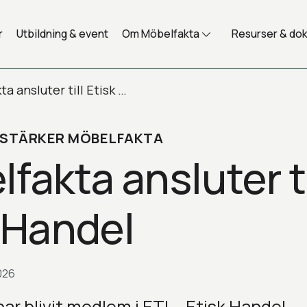
r
Utbildning & event
Om Möbelfakta
Resurser & do
Möbelfakta ansluter till Etisk Handel
STÄRKER MÖBELFAKTA
fakta ansluter ti
 Handel
026
ar blivit medlem i ETI – Etisk Handel.