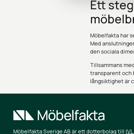
Ett ste
möbelb
Möbelfakta har se
Med anslutningen t
den sociala dimen
Tillsammans med E
transparent och 
långsiktighet är 
Möbelfakta Sverige AB är ett dotterbolag till
IVL