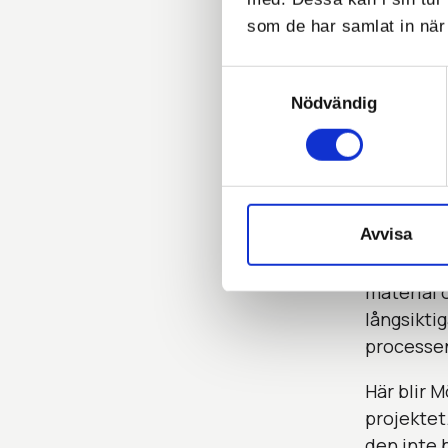
Tredj
som de har samlat in när 
Kontr
Byten
Samtyckesval
nivå"
Nödvändig
Behå
Möbe
Avvisa
Som inred
material 
långsiktig
processen,
Här blir M
projektet
den inte 