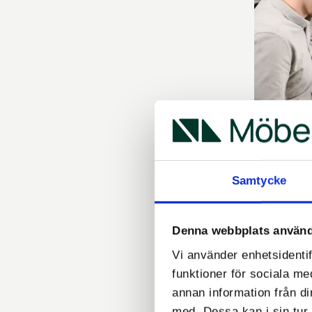
Anvä
Samtycke
Att använ
ett effekt
Denna webbplats använd
hållbarhet
Vi använder enhetsidentif
exempel g
funktioner för sociala me
"Föreslag
annan information från d
med. Dessa kan i sin tur 