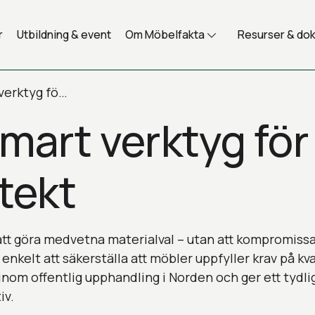
r
Utbildning & event
Om Möbelfakta
Resurser & do
Möbelfakta – smart verktyg för dig som inredningsarkitekt
mart verktyg för
tekt
 att göra medvetna materialval – utan att kompromis
enkelt att säkerställa att möbler uppfyller krav på kva
 inom offentlig upphandling i Norden och ger ett tydlig
iv.