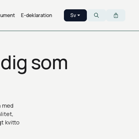
kument
E-deklaration
Sv
Svenska
Sök
 dig som
sa med
litet,
t kvitto