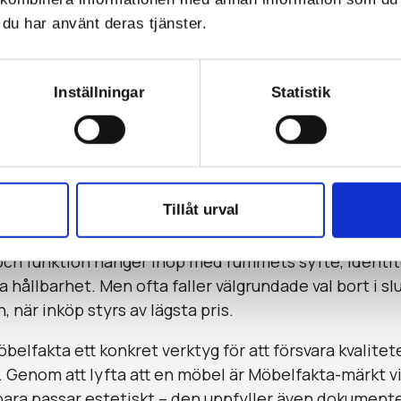
epartsgranskad med krav på lång livslängd
du har använt deras tjänster.
ollerade kemikalier och ansvar i leveranskedjan
 bör endast ske till produkter med motsvarande veri
Inställningar
Statistik
ll helheten – med
lfakta som stöd
Tillåt urval
ningsarkitekt bygger du en helhet – där varje val av 
och funktion hänger ihop med rummets syfte, identi
a hållbarhet. Men ofta faller välgrundade val bort i sl
 när inköp styrs av lägsta pris.
öbelfakta ett konkret verktyg för att försvara kvalitet
. Genom att lyfta att en möbel är Möbelfakta-märkt vi
bara passar estetiskt – den uppfyller även dokument