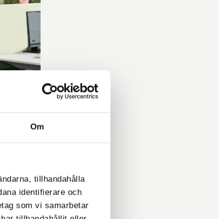
!
Om
ningar är
 och
n till
ändarna, tillhandahålla
dana identifierare och
retag som vi samarbetar
r tillhandahållit eller