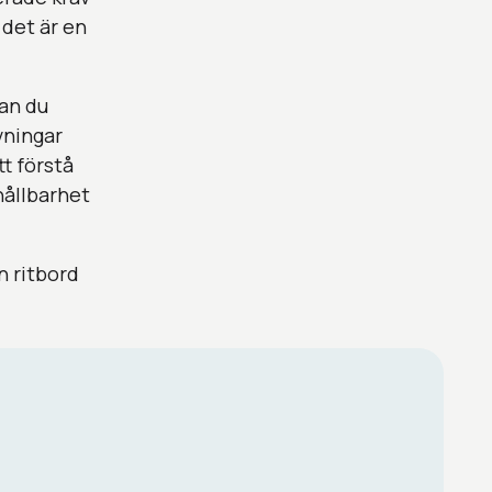
 det är en
kan du
vningar
tt förstå
 hållbarhet
n ritbord