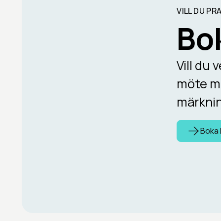
VILL DU PR
Bo
Vill du
möte me
märknin
Boka 