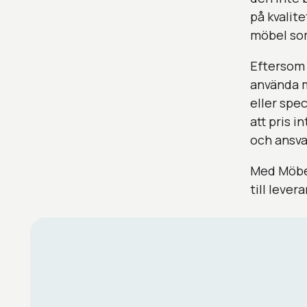
på kvalite
möbel som
Eftersom 
använda m
eller spec
att pris i
och ansva
Med Möbel
till levera