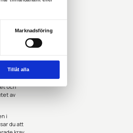
fierad
Marknadsföring
Tillåt alla
möbel,
tet och
utet av
en i
sar du att
erade krav