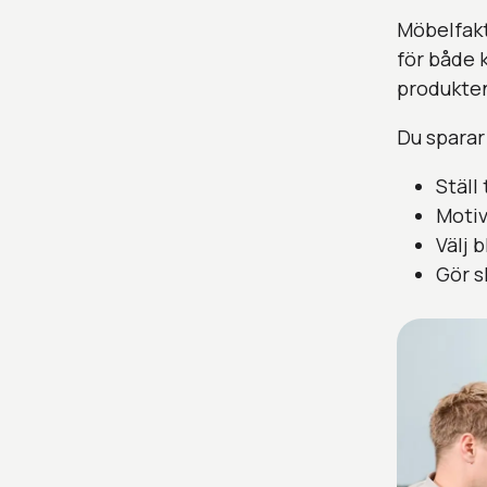
Möbelfakta
för både k
produkten 
Du sparar 
Ställ 
Motiv
Välj 
Gör s